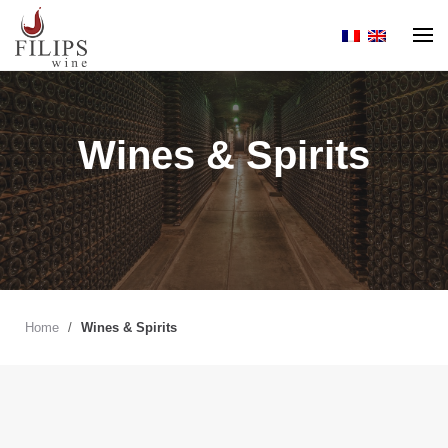
Skip
to
content
Wines & Spirits
Home
/
Wines & Spirits