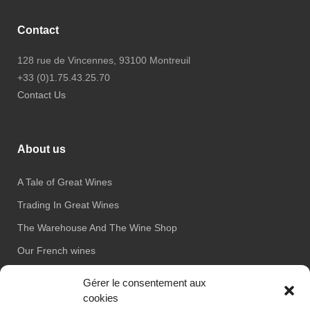
Contact
128 rue de Vincennes, 93100 Montreuil
+33 (0)1.75.43.25.70
Contact Us
About us
A Tale of Great Wines
Trading In Great Wines
The Warehouse And The Wine Shop
Our French wines
Our International Wines
Gérer le consentement aux
Our Spirits
cookies